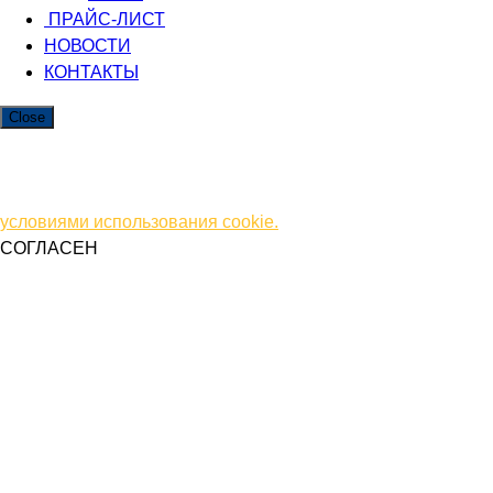
ПРАЙС-ЛИСТ
НОВОСТИ
КОНТАКТЫ
Close
Мы используем файлы cookie. Чтобы улучшить работу
сайта и предоставить вам больше возможностей.
Продолжая использовать сайт, вы соглашаетесь с
условиями использования cookie.
СОГЛАСЕН