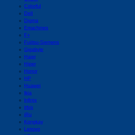
Colorful
Dell
Digma
Emachines
F+
Fujitsu-Siemens
Gigabyte
Haier
Hiper
Honor
HP
Huawei
Ikia
Infinix
Irbis
iRu
Kongkay
Lenovo