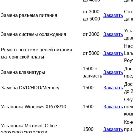
от 3000
Сох
Замена разъема питания
Заказать
до 5000
дан
Уст
Замена системы охлаждения
от 3000
Заказать
дра
Нас
Ремонт по схеме цепей питания
от 5000
Заказать
Lan
материнской платы
Роу
1500 +
Дос
Замена клавиатуры
Заказать
запчасть
пре
Дос
Замена DVD/HDD/Memory
1500
Заказать
до 
Обу
Установка Windows XP/7/8/10
1500
Заказать
пол
ком
Кон
Установка Microsoft Office
1500
Заказать
при
2003/2007/2010/2013