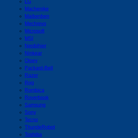
LG
Machenike
Maibenben
Mechrevo
Microsoft
MSI
Neobihier
Ninkear
Oloey
Packard-Bell
Razer
Rog
Rombica
Roverbook
Samsung
Sony
Tecno
ThundeRobot
Toshiba