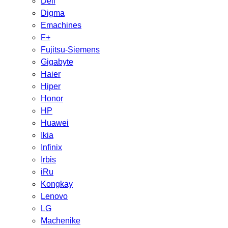
Dell
Digma
Emachines
F+
Fujitsu-Siemens
Gigabyte
Haier
Hiper
Honor
HP
Huawei
Ikia
Infinix
Irbis
iRu
Kongkay
Lenovo
LG
Machenike