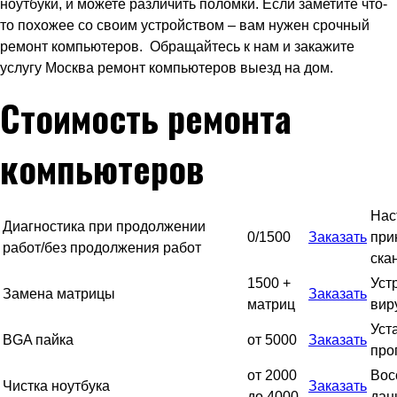
ноутбуки, и можете различить поломки. Если заметите что-
то похожее со своим устройством – вам нужен срочный
ремонт компьютеров. Обращайтесь к нам и закажите
услугу Москва ремонт компьютеров выезд на дом.
Стоимость ремонта
компьютеров
Нас
Диагностика при продолжении
0/1500
Заказать
при
работ/без продолжения работ
ска
1500 +
Уст
Замена матрицы
Заказать
матриц
вир
Уст
BGA пайка
от 5000
Заказать
про
от 2000
Вос
Чистка ноутбука
Заказать
до 4000
дан