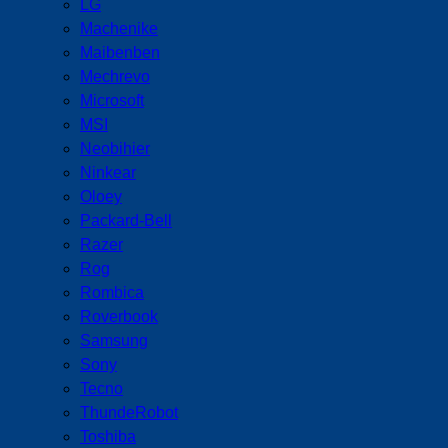
LG
Machenike
Maibenben
Mechrevo
Microsoft
MSI
Neobihier
Ninkear
Oloey
Packard-Bell
Razer
Rog
Rombica
Roverbook
Samsung
Sony
Tecno
ThundeRobot
Toshiba