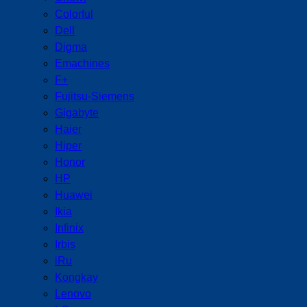
Colorful
Dell
Digma
Emachines
F+
Fujitsu-Siemens
Gigabyte
Haier
Hiper
Honor
HP
Huawei
Ikia
Infinix
Irbis
iRu
Kongkay
Lenovo