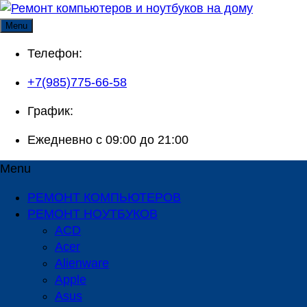
Skip
to
Menu
content
Телефон:
+7(985)775-66-58
График:
Ежедневно с 09:00 до 21:00
Menu
РЕМОНТ КОМПЬЮТЕРОВ
РЕМОНТ НОУТБУКОВ
ACD
Acer
Alienware
Apple
Asus