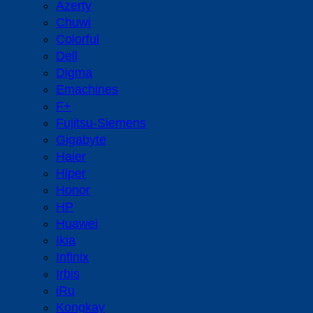
Azerty
Chuwi
Colorful
Dell
Digma
Emachines
F+
Fujitsu-Siemens
Gigabyte
Haier
Hiper
Honor
HP
Huawei
Ikia
Infinix
Irbis
iRu
Kongkay