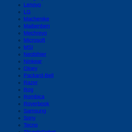
Lenovo
LG
Machenike
Maibenben
Mechrevo
Microsoft
MSI
Neobihier
Ninkear
Oloey
Packard-Bell
Razer
Rog
Rombica
Roverbook
Samsung
Sony
Tecno