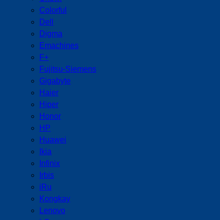
Colorful
Dell
Digma
Emachines
F+
Fujitsu-Siemens
Gigabyte
Haier
Hiper
Honor
HP
Huawei
Ikia
Infinix
Irbis
iRu
Kongkay
Lenovo