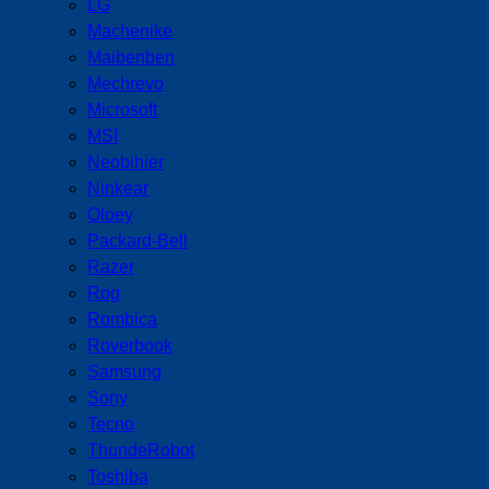
LG
Machenike
Maibenben
Mechrevo
Microsoft
MSI
Neobihier
Ninkear
Oloey
Packard-Bell
Razer
Rog
Rombica
Roverbook
Samsung
Sony
Tecno
ThundeRobot
Toshiba