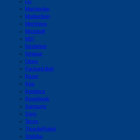
LG
Machenike
Maibenben
Mechrevo
Microsoft
MSI
Neobihier
Ninkear
Oloey
Packard-Bell
Razer
Rog
Rombica
Roverbook
Samsung
Sony
Tecno
ThundeRobot
Toshiba