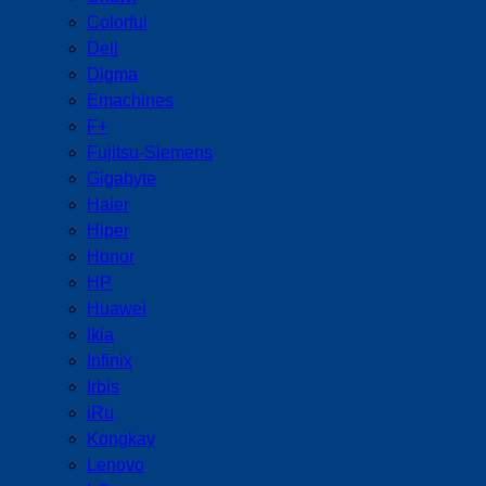
Colorful
Dell
Digma
Emachines
F+
Fujitsu-Siemens
Gigabyte
Haier
Hiper
Honor
HP
Huawei
Ikia
Infinix
Irbis
iRu
Kongkay
Lenovo