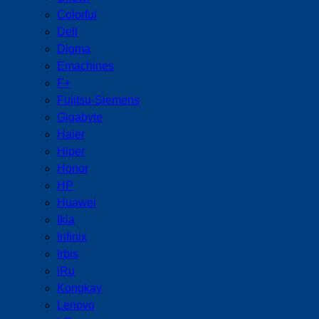
Colorful
Dell
Digma
Emachines
F+
Fujitsu-Siemens
Gigabyte
Haier
Hiper
Honor
HP
Huawei
Ikia
Infinix
Irbis
iRu
Kongkay
Lenovo