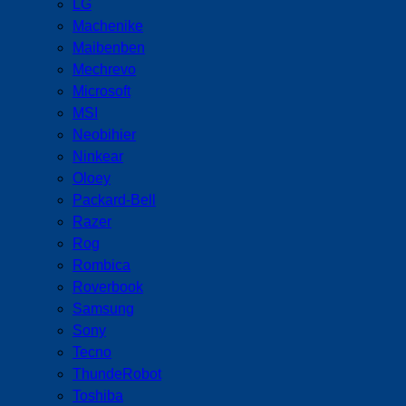
LG
Machenike
Maibenben
Mechrevo
Microsoft
MSI
Neobihier
Ninkear
Oloey
Packard-Bell
Razer
Rog
Rombica
Roverbook
Samsung
Sony
Tecno
ThundeRobot
Toshiba