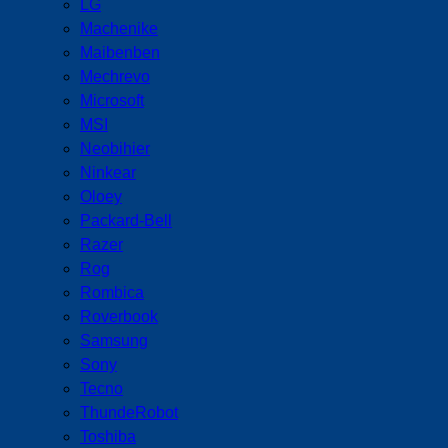
LG
Machenike
Maibenben
Mechrevo
Microsoft
MSI
Neobihier
Ninkear
Oloey
Packard-Bell
Razer
Rog
Rombica
Roverbook
Samsung
Sony
Tecno
ThundeRobot
Toshiba