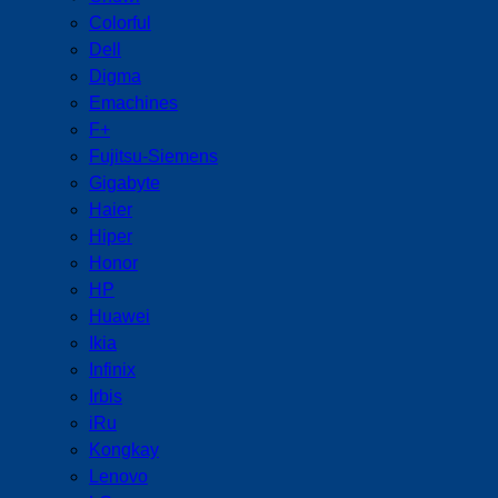
Colorful
Dell
Digma
Emachines
F+
Fujitsu-Siemens
Gigabyte
Haier
Hiper
Honor
HP
Huawei
Ikia
Infinix
Irbis
iRu
Kongkay
Lenovo