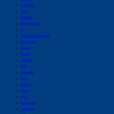
Colorful
Dell
Digma
Emachines
F+
Fujitsu-Siemens
Gigabyte
Haier
Hiper
Honor
HP
Huawei
Ikia
Infinix
Irbis
iRu
Kongkay
Lenovo