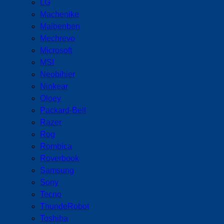
LG
Machenike
Maibenben
Mechrevo
Microsoft
MSI
Neobihier
Ninkear
Oloey
Packard-Bell
Razer
Rog
Rombica
Roverbook
Samsung
Sony
Tecno
ThundeRobot
Toshiba