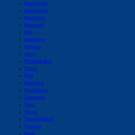
Machenike
Maibenben
Mechrevo
Microsoft
MSI
Neobihier
Ninkear
Oloey
Packard-Bell
Razer
Rog
Rombica
Roverbook
Samsung
Sony
Tecno
ThundeRobot
Toshiba
Vove