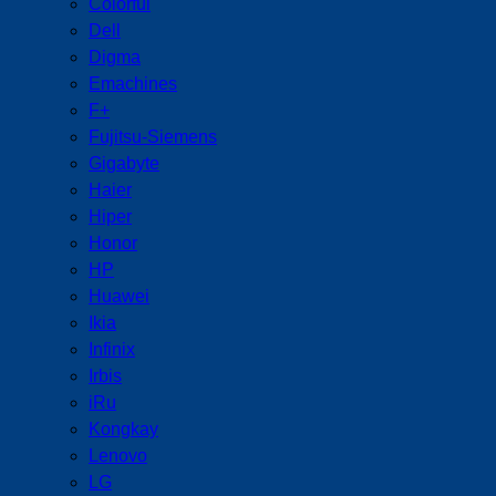
Colorful
Dell
Digma
Emachines
F+
Fujitsu-Siemens
Gigabyte
Haier
Hiper
Honor
HP
Huawei
Ikia
Infinix
Irbis
iRu
Kongkay
Lenovo
LG