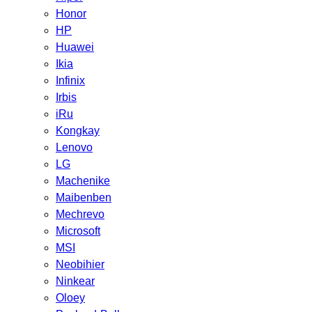
Honor
HP
Huawei
Ikia
Infinix
Irbis
iRu
Kongkay
Lenovo
LG
Machenike
Maibenben
Mechrevo
Microsoft
MSI
Neobihier
Ninkear
Oloey