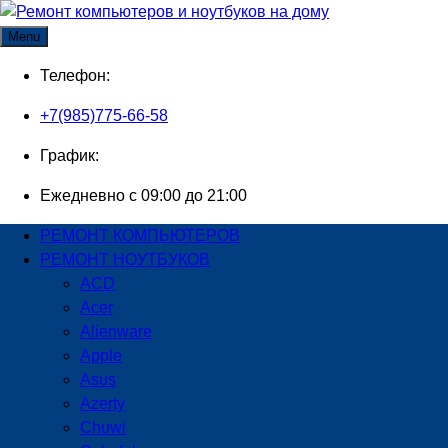
Skip
to
Menu
content
Телефон:
+7(985)775-66-58
График:
Ежедневно с 09:00 до 21:00
РЕМОНТ КОМПЬЮТЕРОВ
РЕМОНТ НОУТБУКОВ
ACD
Acer
Alienware
Apple
Asus
Azerty
Chuwi