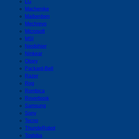
LG
Machenike
Maibenben
Mechrevo
Microsoft
MSI
Neobihier
Ninkear
Oloey
Packard-Bell
Razer
Rog
Rombica
Roverbook
Samsung
Sony
Tecno
ThundeRobot
Toshiba