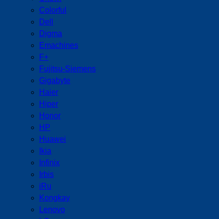
Colorful
Dell
Digma
Emachines
F+
Fujitsu-Siemens
Gigabyte
Haier
Hiper
Honor
HP
Huawei
Ikia
Infinix
Irbis
iRu
Kongkay
Lenovo