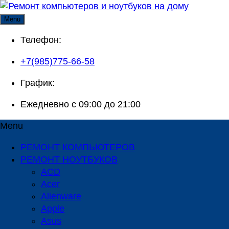
Skip
to
Menu
content
Телефон:
+7(985)775-66-58
График:
Ежедневно с 09:00 до 21:00
Menu
РЕМОНТ КОМПЬЮТЕРОВ
РЕМОНТ НОУТБУКОВ
ACD
Acer
Alienware
Apple
Asus