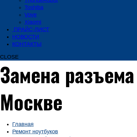
ThundeRobot
Toshiba
Vove
Xiaomi
ПРАЙС-ЛИСТ
НОВОСТИ
КОНТАКТЫ
CLOSE
Замена разъема 
Москве
Главная
Ремонт ноутбуков