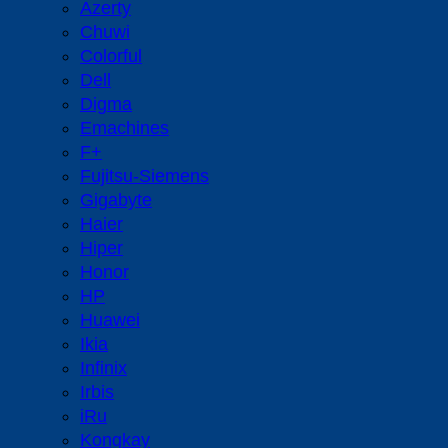
Azerty
Chuwi
Colorful
Dell
Digma
Emachines
F+
Fujitsu-Siemens
Gigabyte
Haier
Hiper
Honor
HP
Huawei
Ikia
Infinix
Irbis
iRu
Kongkay