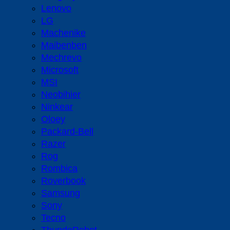
Lenovo
LG
Machenike
Maibenben
Mechrevo
Microsoft
MSI
Neobihier
Ninkear
Oloey
Packard-Bell
Razer
Rog
Rombica
Roverbook
Samsung
Sony
Tecno