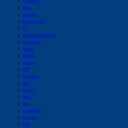
Colorful
Dell
Digma
Emachines
F+
Fujitsu-Siemens
Gigabyte
Haier
Hiper
Honor
HP
Huawei
Ikia
Infinix
Irbis
iRu
Kongkay
Lenovo
LG