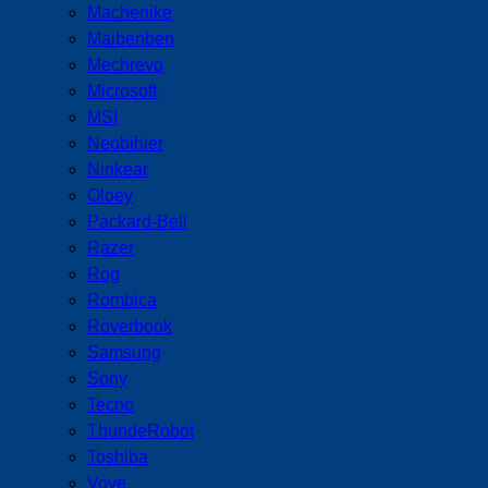
Machenike
Maibenben
Mechrevo
Microsoft
MSI
Neobihier
Ninkear
Oloey
Packard-Bell
Razer
Rog
Rombica
Roverbook
Samsung
Sony
Tecno
ThundeRobot
Toshiba
Vove