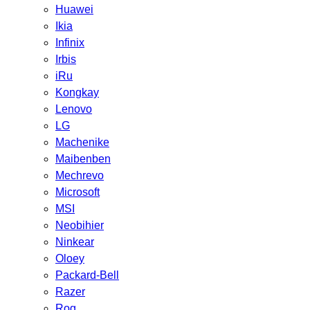
Huawei
Ikia
Infinix
Irbis
iRu
Kongkay
Lenovo
LG
Machenike
Maibenben
Mechrevo
Microsoft
MSI
Neobihier
Ninkear
Oloey
Packard-Bell
Razer
Rog