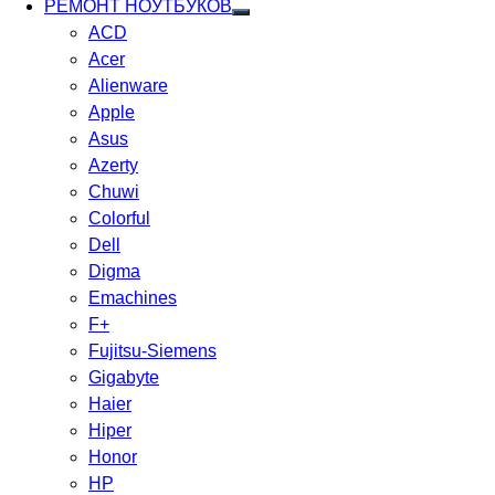
РЕМОНТ НОУТБУКОВ
ACD
Acer
Alienware
Apple
Asus
Azerty
Chuwi
Colorful
Dell
Digma
Emachines
F+
Fujitsu-Siemens
Gigabyte
Haier
Hiper
Honor
HP