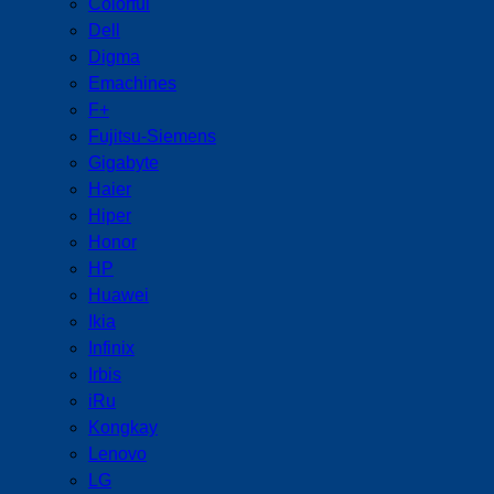
Colorful
Dell
Digma
Emachines
F+
Fujitsu-Siemens
Gigabyte
Haier
Hiper
Honor
HP
Huawei
Ikia
Infinix
Irbis
iRu
Kongkay
Lenovo
LG