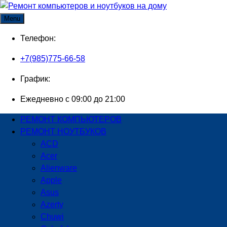
Skip
to
Menu
content
Телефон:
+7(985)775-66-58
График:
Ежедневно с 09:00 до 21:00
РЕМОНТ КОМПЬЮТЕРОВ
РЕМОНТ НОУТБУКОВ
ACD
Acer
Alienware
Apple
Asus
Azerty
Chuwi