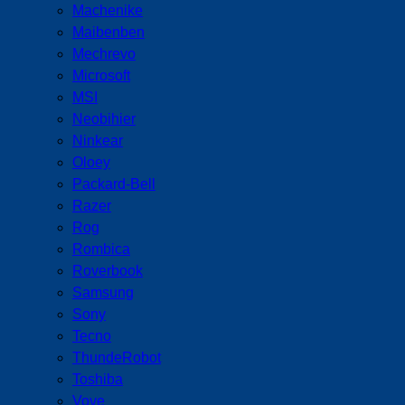
Machenike
Maibenben
Mechrevo
Microsoft
MSI
Neobihier
Ninkear
Oloey
Packard-Bell
Razer
Rog
Rombica
Roverbook
Samsung
Sony
Tecno
ThundeRobot
Toshiba
Vove