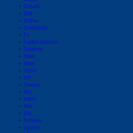
Colorful
Dell
Digma
Emachines
F+
Fujitsu-Siemens
Gigabyte
Haier
Hiper
Honor
HP
Huawei
Ikia
Infinix
Irbis
iRu
Kongkay
Lenovo