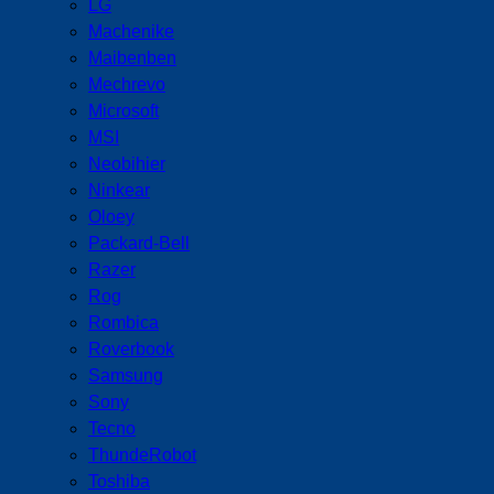
LG
Machenike
Maibenben
Mechrevo
Microsoft
MSI
Neobihier
Ninkear
Oloey
Packard-Bell
Razer
Rog
Rombica
Roverbook
Samsung
Sony
Tecno
ThundeRobot
Toshiba