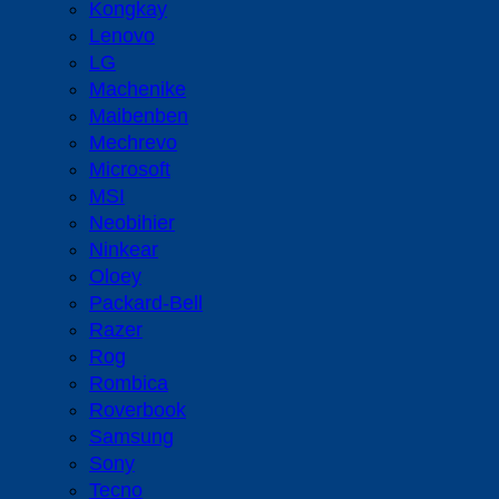
Kongkay
Lenovo
LG
Machenike
Maibenben
Mechrevo
Microsoft
MSI
Neobihier
Ninkear
Oloey
Packard-Bell
Razer
Rog
Rombica
Roverbook
Samsung
Sony
Tecno