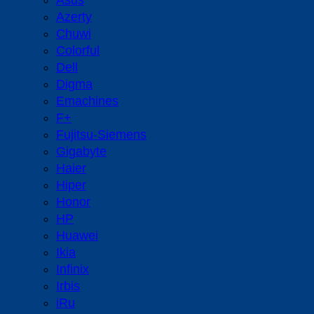
Asus
Azerty
Chuwi
Colorful
Dell
Digma
Emachines
F+
Fujitsu-Siemens
Gigabyte
Haier
Hiper
Honor
HP
Huawei
Ikia
Infinix
Irbis
iRu