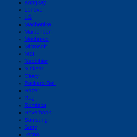
Kongkay
Lenovo
LG
Machenike
Maibenben
Mechrevo
Microsoft
MSI
Neobihier
Ninkear
Oloey
Packard-Bell
Razer
Rog
Rombica
Roverbook
Samsung
Sony
Tecno