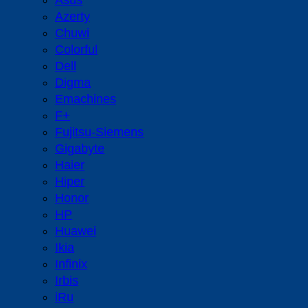
Asus
Azerty
Chuwi
Colorful
Dell
Digma
Emachines
F+
Fujitsu-Siemens
Gigabyte
Haier
Hiper
Honor
HP
Huawei
Ikia
Infinix
Irbis
iRu