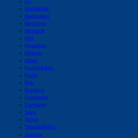
LG
Machenike
Maibenben
Mechrevo
Microsoft
MSI
Neobihier
Ninkear
Oloey
Packard-Bell
Razer
Rog
Rombica
Roverbook
Samsung
Sony
Tecno
ThundeRobot
Toshiba