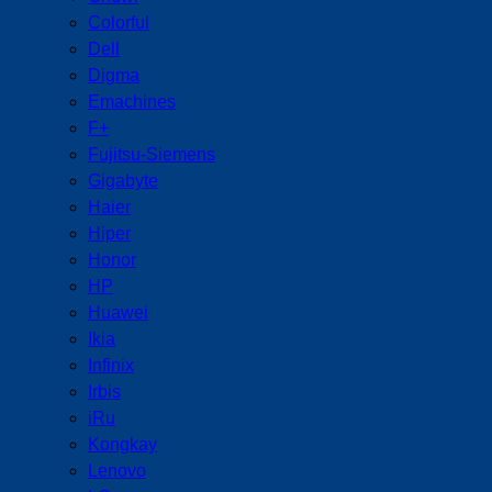
Colorful
Dell
Digma
Emachines
F+
Fujitsu-Siemens
Gigabyte
Haier
Hiper
Honor
HP
Huawei
Ikia
Infinix
Irbis
iRu
Kongkay
Lenovo