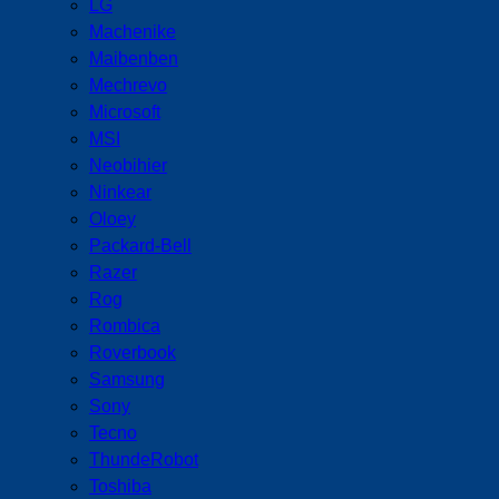
LG
Machenike
Maibenben
Mechrevo
Microsoft
MSI
Neobihier
Ninkear
Oloey
Packard-Bell
Razer
Rog
Rombica
Roverbook
Samsung
Sony
Tecno
ThundeRobot
Toshiba