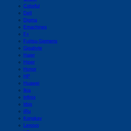
Colorful
Dell
Digma
Emachines
F+
Fujitsu-Siemens
Gigabyte
Haier
Hiper
Honor
HP
Huawei
Ikia
Infinix
Irbis
iRu
Kongkay
Lenovo