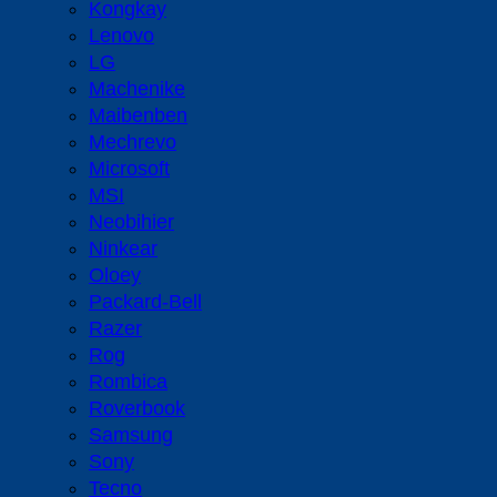
Kongkay
Lenovo
LG
Machenike
Maibenben
Mechrevo
Microsoft
MSI
Neobihier
Ninkear
Oloey
Packard-Bell
Razer
Rog
Rombica
Roverbook
Samsung
Sony
Tecno