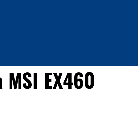
а MSI EX460