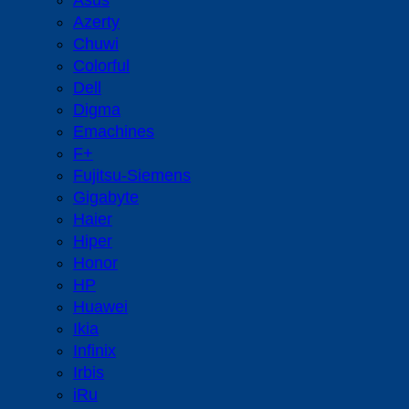
Asus
Azerty
Chuwi
Colorful
Dell
Digma
Emachines
F+
Fujitsu-Siemens
Gigabyte
Haier
Hiper
Honor
HP
Huawei
Ikia
Infinix
Irbis
iRu