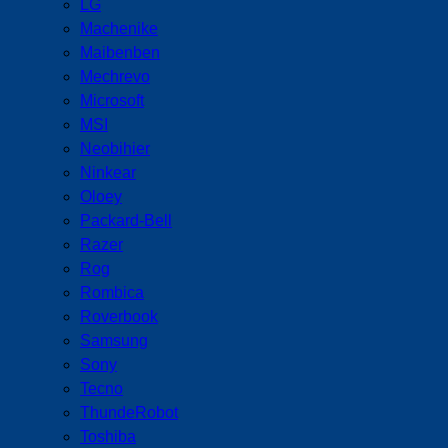
LG
Machenike
Maibenben
Mechrevo
Microsoft
MSI
Neobihier
Ninkear
Oloey
Packard-Bell
Razer
Rog
Rombica
Roverbook
Samsung
Sony
Tecno
ThundeRobot
Toshiba