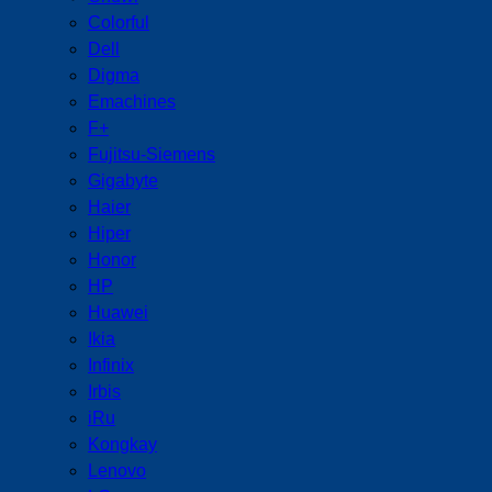
Colorful
Dell
Digma
Emachines
F+
Fujitsu-Siemens
Gigabyte
Haier
Hiper
Honor
HP
Huawei
Ikia
Infinix
Irbis
iRu
Kongkay
Lenovo