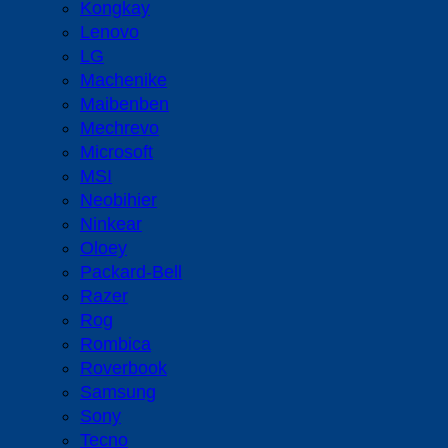
Kongkay
Lenovo
LG
Machenike
Maibenben
Mechrevo
Microsoft
MSI
Neobihier
Ninkear
Oloey
Packard-Bell
Razer
Rog
Rombica
Roverbook
Samsung
Sony
Tecno