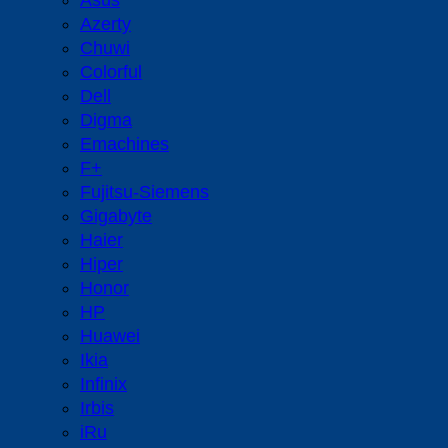
Asus
Azerty
Chuwi
Colorful
Dell
Digma
Emachines
F+
Fujitsu-Siemens
Gigabyte
Haier
Hiper
Honor
HP
Huawei
Ikia
Infinix
Irbis
iRu