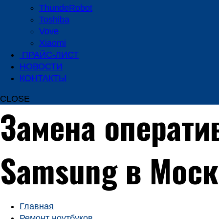
ThundeRobot
Toshiba
Vove
Xiaomi
ПРАЙС-ЛИСТ
НОВОСТИ
КОНТАКТЫ
CLOSE
Замена операти
Samsung в Моск
Главная
Ремонт ноутбуков