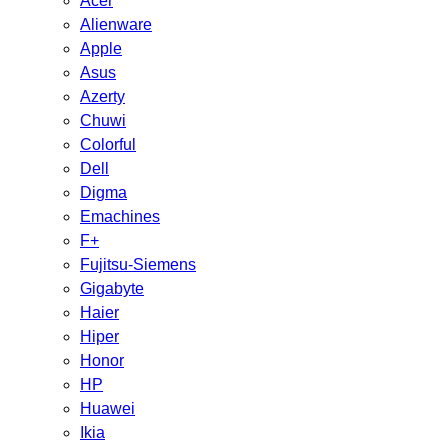
Acer
Alienware
Apple
Asus
Azerty
Chuwi
Colorful
Dell
Digma
Emachines
F+
Fujitsu-Siemens
Gigabyte
Haier
Hiper
Honor
HP
Huawei
Ikia