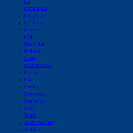
LG
Machenike
Maibenben
Mechrevo
Microsoft
MSI
Neobihier
Ninkear
Oloey
Packard-Bell
Razer
Rog
Rombica
Roverbook
Samsung
Sony
Tecno
ThundeRobot
Toshiba