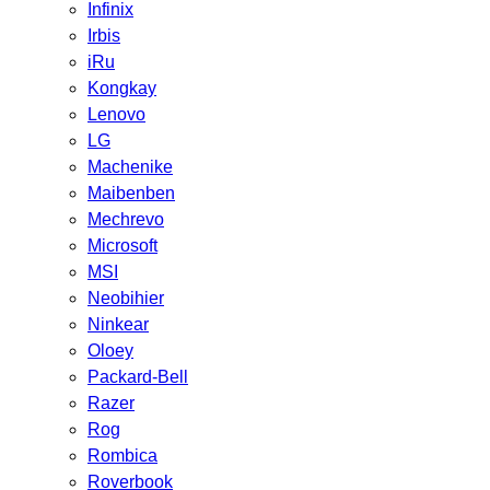
Infinix
Irbis
iRu
Kongkay
Lenovo
LG
Machenike
Maibenben
Mechrevo
Microsoft
MSI
Neobihier
Ninkear
Oloey
Packard-Bell
Razer
Rog
Rombica
Roverbook