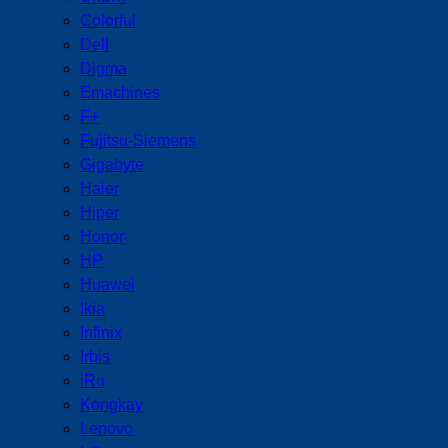
Colorful
Dell
Digma
Emachines
F+
Fujitsu-Siemens
Gigabyte
Haier
Hiper
Honor
HP
Huawei
Ikia
Infinix
Irbis
iRu
Kongkay
Lenovo