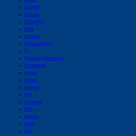
Asus
Azerty
Chuwi
Colorful
Dell
Digma
Emachines
F+
Fujitsu-Siemens
Gigabyte
Haier
Hiper
Honor
HP
Huawei
Ikia
Infinix
Irbis
iRu