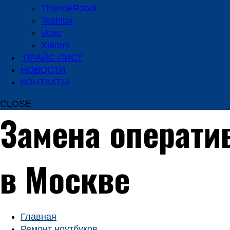
ThundeRobot
Toshiba
Vove
Xiaomi
ПРАЙС-ЛИСТ
НОВОСТИ
КОНТАКТЫ
CLOSE
Замена оператив
в Москве
Главная
Ремонт ноутбуков