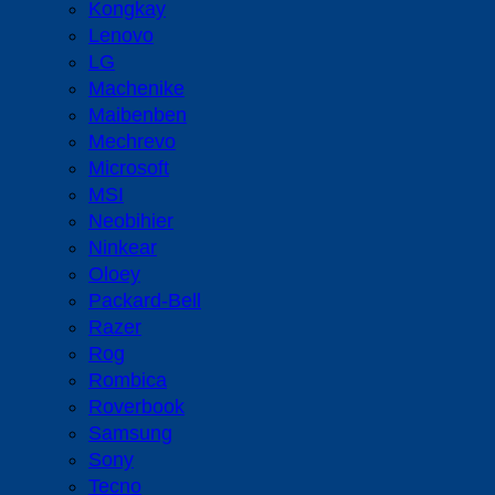
Kongkay
Lenovo
LG
Machenike
Maibenben
Mechrevo
Microsoft
MSI
Neobihier
Ninkear
Oloey
Packard-Bell
Razer
Rog
Rombica
Roverbook
Samsung
Sony
Tecno